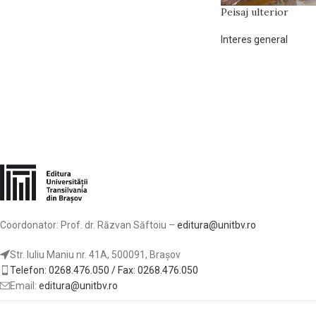
Peisaj ulterior
Interes general
Coordonator: Prof. dr. Răzvan Săftoiu –
editura@unitbv.ro
Str. Iuliu Maniu nr. 41A, 500091, Brașov
Telefon: 0268.476.050 / Fax: 0268.476.050
Email:
editura@unitbv.ro