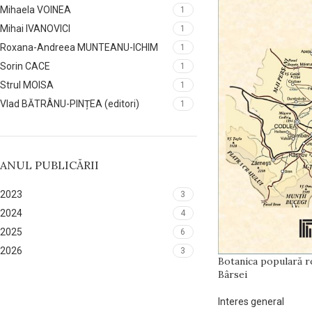
Mihaela VOINEA
1
Mihai IVANOVICI
1
Roxana-Andreea MUNTEANU-ICHIM
1
Sorin CACE
1
Strul MOISA
1
Vlad BĂTRÂNU-PINȚEA (editori)
1
ANUL PUBLICĂRII
2023
3
2024
4
2025
6
2026
3
Botanica populară r
Bârsei
Interes general