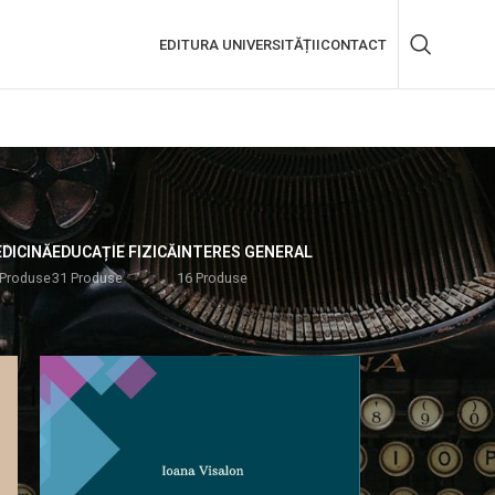
EDITURA UNIVERSITĂȚII
CONTACT
DICINĂ
EDUCAȚIE FIZICĂ
INTERES GENERAL
 Produse
31 Produse
16 Produse
18
24