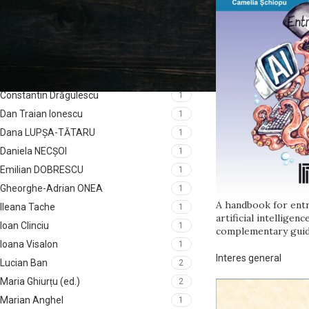
Bogdan Papuc
1
Călin Vasile Hodor
1
Camelia ȘCHIOPU
1
Carmen Liliana BĂDĂRĂU
1
Claudiu COMAN
1
Constantin Drăgulescu
1
Dan Traian Ionescu
1
Dana LUPȘA-TĂTARU
1
Daniela NECȘOI
1
Emilian DOBRESCU
1
Gheorghe-Adrian ONEA
1
A handbook for entr
Ileana Tache
1
artificial intelligen
Ioan Clinciu
1
complementary guid
Ioana Visalon
1
Interes general
Lucian Ban
2
Maria Ghiurțu (ed.)
2
Marian Anghel
1