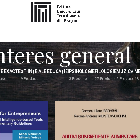
nteres general
ȚE EXACTE
ȘTIINȚE ALE EDUCAȚIEI
PSIHOLOGIE
FILOLOGIE
MUZICĂ
ME
duse
9 Produse
3 Produse
27 Produse
2 Produse
18
s general
Afișează
9
12