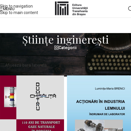
Skip to navigation
MENIU
Skip to main content
Științe inginerești
Categorii
Prima pagină
/
Științe inginerești
Afișez 1 - 12 din 62 de rezultate
Afișează bara laterală