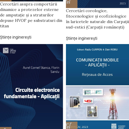
Cercetări asupra comportării
dinamice a protezelor externe
Cercetări corologice,
de amputație și a straturilor
fitocenologice și ecofiziologice
depuse HVOF pe substraturi din
în laricetele naturale din Carpații
titan
sud-estici (Carpații românești)
Științe inginerești
Științe inginerești