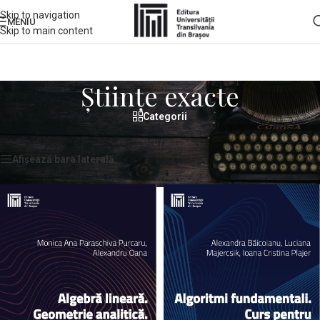
Skip to navigation
MENIU
Skip to main content
Științe exacte
Categorii
Prima pagină
/
Științe exacte
Afișez 1 - 12 din 31 de rezultate
Afișează bara laterală