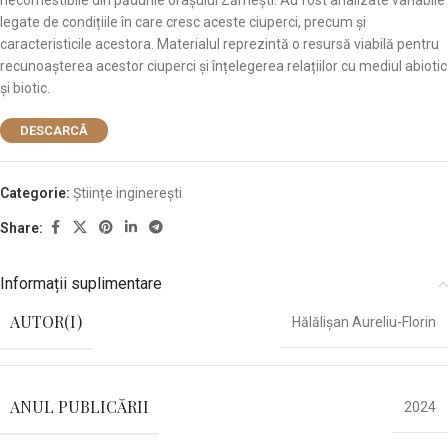
necomestibile din pădurile orașului Zărnești. Au fost analizate variabile
legate de condițiile în care cresc aceste ciuperci, precum și
caracteristicile acestora. Materialul reprezintă o resursă viabilă pentru
recunoașterea acestor ciuperci și înțelegerea relațiilor cu mediul abiotic
și biotic.
DESCARCĂ
Categorie:
Științe inginerești
Share:
Informații suplimentare
AUTOR(I)
Hălălișan Aureliu-Florin
ANUL PUBLICĂRII
2024