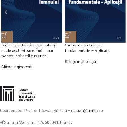
Bazele prelucrării lemnului și
Circuite electronice
scule așchietoare. Îndrumar
fundamentale – Aplicații
pentru aplicații practice
Științe inginerești
Științe inginerești
Coordonator: Prof. dr. Răzvan Săftoiu –
editura@unitbv.ro
Str. Iuliu Maniu nr. 41A, 500091, Brașov