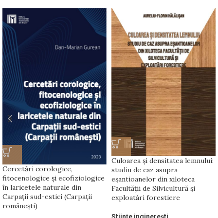
Culoarea și densitatea lemnului:
Cercetări corologice,
studiu de caz asupra
fitocenologice și ecofiziologice
eșantioanelor din xiloteca
în laricetele naturale din
Facultății de Silvicultură și
Carpații sud-estici (Carpații
exploatări forestiere
românești)
Științe inginerești