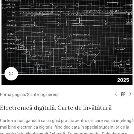
Click pentru a mări
Prima pagină
/
Științe inginerești
Electronică digitală. Carte de învățătură
Cartea a fost gândită ca un ghid practic pentru cei care vor să înțeleagă
mai bine electronica digitală, fiind dedicată în special studenților de la
specializările
Electronică Aplicată,
Telecomunicații
,
Calculatoare
,