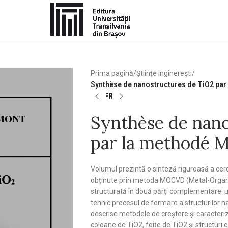
Prima pagină
/
Științe inginerești
/
Synthèse de nanostructures de TiO2 pa
Synthèse de nano
par la methodé
Volumul prezintă o sinteză riguroasă a cerc
obținute prin metoda MOCVD (Metal-Organi
structurată în două părți complementare: 
tehnic procesul de formare a structurilor n
descrise metodele de creștere și caracteri
coloane de TiO2, foițe de TiO2 și structu