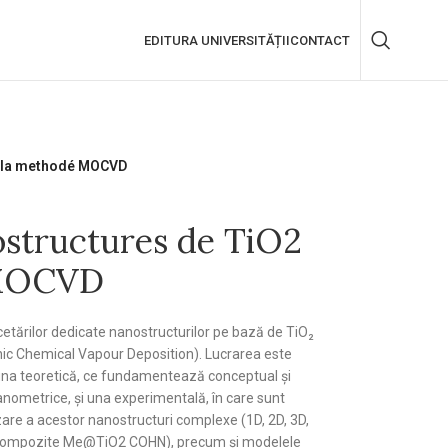
EDITURA UNIVERSITĂȚII
CONTACT
r la methodé MOCVD
structures de TiO2
 MOCVD
etărilor dedicate nanostructurilor pe bază de TiO₂
c Chemical Vapour Deposition). Lucrarea este
una teoretică, ce fundamentează conceptual și
anometrice, și una experimentală, în care sunt
zare a acestor nanostructuri complexe (1D, 2D, 3D,
ri compozite Me@TiO2 COHN), precum și modelele