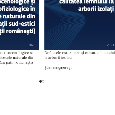
e, fitocenologice și
Defectele exterioare și calitatea lemnului
ricetele naturale din
la arborii izolați
(Carpații românești)
Științe inginerești