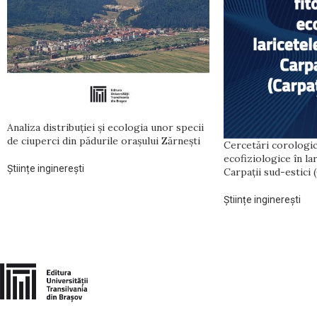
Analiza distribuției și ecologia unor specii
de ciuperci din pădurile orașului Zărnești
Cercetări corologic
ecofiziologice în la
Științe inginerești
Carpații sud-estici 
Științe inginerești