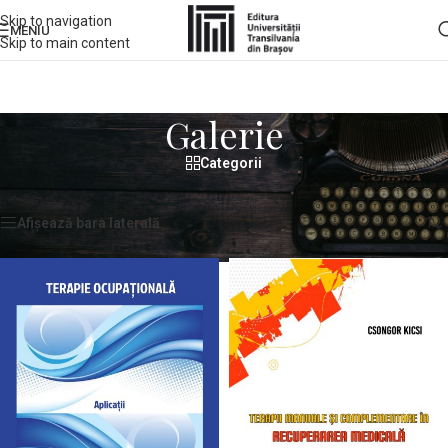
Skip to navigation
MENIU
Skip to main content
Galerie
Categorii
Prima pagină
/
Galerie
/
Pagina 18
Afișez 205 - 216 din 218 rezultate
Afișează bara laterală