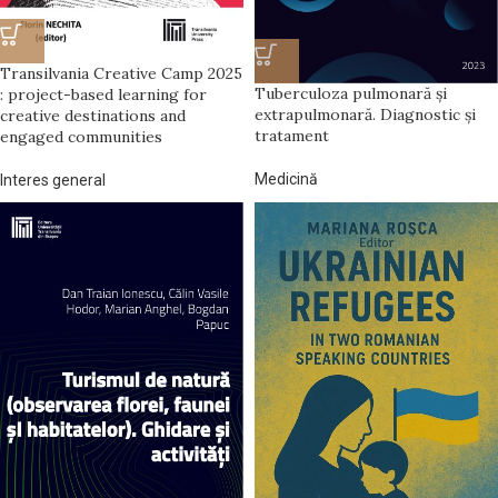
Transilvania Creative Camp 2025
Tuberculoza pulmonară și
: project-based learning for
extrapulmonară. Diagnostic și
creative destinations and
tratament
engaged communities
Medicină
Interes general