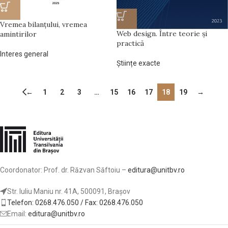
Vremea bilanţului, vremea
Web design. Între teorie și
amintirilor
practică
Interes general
Științe exacte
←
1
2
3
…
15
16
17
18
19
→
Coordonator: Prof. dr. Răzvan Săftoiu –
editura@unitbv.ro
Str. Iuliu Maniu nr. 41A, 500091, Brașov
Telefon: 0268.476.050 / Fax: 0268.476.050
Email:
editura@unitbv.ro