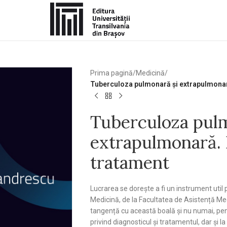
Prima pagină
/
Medicină
/
Tuberculoza pulmonară și extrapulmonar
Tuberculoza pulm
extrapulmonară. 
tratament
Lucrarea se dorește a fi un instrument util
Medicină, de la Facultatea de Asistență Medi
tangență cu această boală și nu numai, pent
privind diagnosticul și tratamentul, dar și l