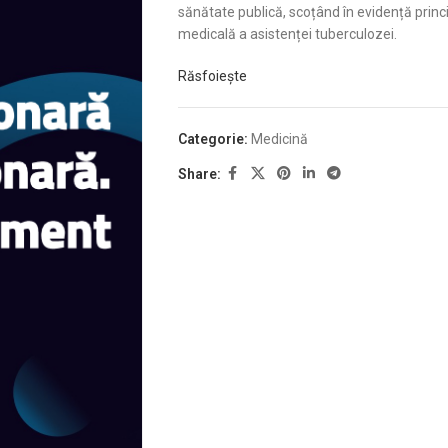
sănătate publică, scoțând în evidență princi
medicală a asistenței tuberculozei.
Răsfoiește
Categorie:
Medicină
Share: