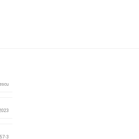
rescu
2023
57-3