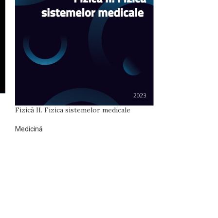
Influențe cultura
Societatea, boala
Fizică II. Fizica sistemelor medicale
esențiale în com
Medicină
Medicină